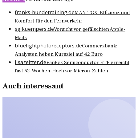
franks-hundetraining.de
MAN TGX: Effizienz und
Komfort für den Fernverkehr
sglkuempers.de
Vorsicht vor gefälschten Apple-
Mails
bluelightphotoreceptors.de
Commerzbank:
Analysten heben Kursziel auf 42 Euro
lisazeitter.de
VanEck Semiconductor ETF erreicht
fast 52-Wochen-Hoch vor Micron-Zahlen
Auch interessant