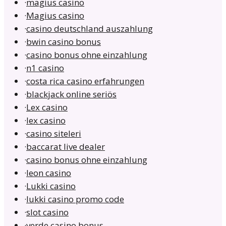
·
magius casino
·
Magius casino
·
casino deutschland auszahlung
·
bwin casino bonus
·
casino bonus ohne einzahlung
·
n1 casino
·
costa rica casino erfahrungen
·
blackjack online seriös
·
Lex casino
·
lex casino
·
casino siteleri
·
baccarat live dealer
·
casino bonus ohne einzahlung
·
leon casino
·
Lukki casino
·
lukki casino promo code
·
slot casino
·
verde casino bonus