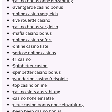
·
casino bonus ohne einzahlung
·
avantgarde casino bonus
·
online casino vergleich
·
live roulette casino
·
casino bonus vergleich
·
mafia casino bonus
·
online casino sofort
·
online casino liste
·
seriöse online casinos
·
f1 casino
·
Spinbetter casino
·
spinbetter casino bonus
·
wunderino casino freispiele
·
top casino online
·
casino slots auszahlung
·
casino hohe einsätze
·
neue casino bonus ohne einzahlung
·
beep beep casino bonus