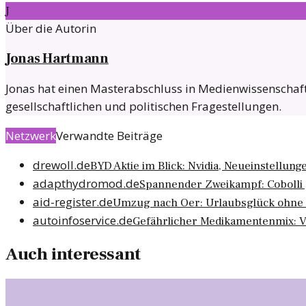
J
Über die Autorin
Jonas Hartmann
Jonas hat einen Masterabschluss in Medienwissenschaften
gesellschaftlichen und politischen Fragestellungen.
Netzwerk
Verwandte Beiträge
drewoll.de
BYD Aktie im Blick: Nvidia, Neueinstellun
adapthydromod.de
Spannender Zweikampf: Cobolli g
aid-register.de
Umzug nach Oer: Urlaubsglück ohne 
autoinfoservice.de
Gefährlicher Medikamentenmix: Ve
Auch interessant