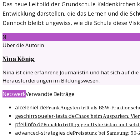
Das neue Leitbild der Grundschule Kaldenkirchen 
Entwicklung darstellen, die das Lernen und die Sc
Dennoch bleibt ungewiss, wie die Schule diese Visio
N
Über die Autorin
Nina König
Nina ist eine erfahrene Journalistin und hat sich auf di
Herausforderungen im Bildungswesen.
Netzwerk
Verwandte Beiträge
alceleniel.de
Frank Augsten tritt als BSW-Fraktionsc
geschirrspueler-tests.de
Chaos beim Ausparken: Vier
pfeilinfo.de
Ronaldo trifft gegen Usbekistan und setz
advanced-strategies.de
Preissturz bei Samsung: 50-